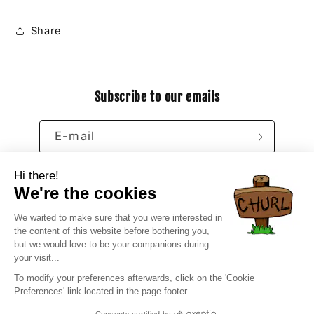
Share
Subscribe to our emails
E-mail
Facebook
Instagram
YouTube
X
(Twitter)
Moyens
de
paiement
© 2026,
CHURL
Politique de remboursement
Politique de confidentialité
Conditions d’utilisation