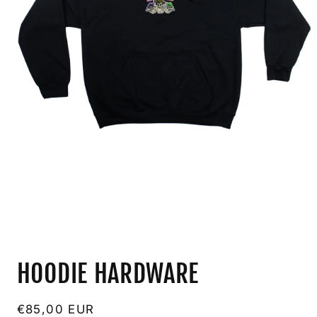
Ouvrir
le
HOODIE HARDWARE
média
1
dans
une
Prix
€85,00 EUR
fenêtre