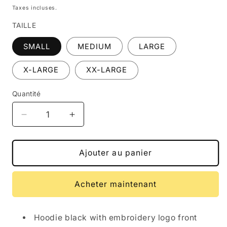
modale
habituel
Taxes incluses.
TAILLE
SMALL
MEDIUM
LARGE
X-LARGE
XX-LARGE
Quantité
Quantité
Réduire
Augmenter
la
la
quantité
quantité
de
de
Ajouter au panier
HOODIE
HOODIE
HARDWARE
HARDWARE
Acheter maintenant
Hoodie black with embroidery logo front