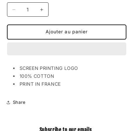
Réduire
Augmenter
la
la
quantité
quantité
de
de
Ajouter au panier
BASIC
BASIC
HOODIE
HOODIE
BROWN
BROWN
SCREEN PRINTING LOGO
100% COTTON
PRINT IN FRANCE
Share
Subscribe to our emails