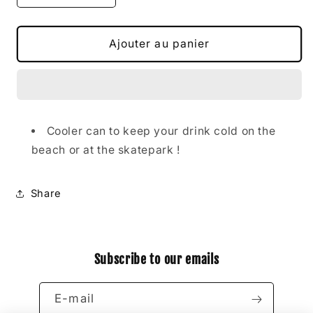
la
la
quantité
quantité
de
de
Ajouter au panier
KOOZIE
KOOZIE
GREEN
GREEN
Cooler can to keep your drink cold on the
beach or at the skatepark !
Share
Subscribe to our emails
E-mail